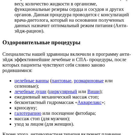
весу, количество жидкости в организме,
функциональные резервы сердца и сосудов и других
органов. Данная процедура проводится с консультаций
врача-диетолога, который на основании полученных
данных назначит оптимальный режим питания (Анти-
эйдж-рацион).
Оздоровительные процедуры
Специалисты нашей здравницы включили в программу анти-
эйдж эффективнейшие лечебные и СПА- процедуры, после
которых пациенты чувствуют себя словно заново
родившимися:
целебные ванны
(
пантовые
,
розмариновые
или
селеновые);
лечебные души
(
циркулярный
или
Виши
);
ежедневный механический массаж стоп;
бесконтактный гидромассаж «
Акварелакс
»;
криосауну;
галотерапию
или посещение фитобара;
массаж стоп (для мужчин);
уход за лицом (для женщин).
Кроме этого, антивозрастная терапия включает плавание,