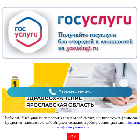
Чтобы вам было удобнее пользоваться нашим веб-сайтом, мы используем файлы cooki
Национальные проекты России: Путешествуем.РФ
Продолжая использовать сайт, Вы даете согласие на работу с этими данными.
Политик
2026 © Санаторий имени Воровского, Ярославская область.
конфиденциальности
Официальный сайт санатория.
ОК
Создание и продвижение сайта: Рыбное место