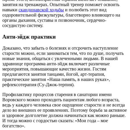
занятия на тренажерах. Опытный тренер поможет освоить
навыки
скандинавской ходьбы
и полюбить этот вид
оздоровительной физкультуры, благотворно влияющего на
органы дыхания, суставы и позвоночник, сердечно-
сосудистую систему.
Анти-эйдж практики
Доказано, что забыть о болезнях и отсрочить наступление
старости можно, если заниматься тем, что по душе, получать
новые знания, общаться с увлеченными людьми. В нашей
здравнице программа анти-эйдж включает различные
мероприятия, повышающие качество жизни. Гостям
предлагаются занятия танцами, йогой, арт-терапия,
практические занятия «Наша память, в наших руках»,
рефлексотерапия (Су-Джок-терпия).
Профилактику процессов старения в санатории имени
Воровского можно проходить пациентам любого возраста,
ведь у каждого человека свое ощущение старости и не всегда
дело во внешних ее проявлениях. Поэтому борьба за активное
и здоровое долголетие должна начинаться как можно раньше.
И тогда можно с гордостью сказать: «Мои года – мое
богатство».