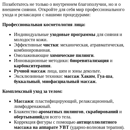
Позаботьтесь не только о внутреннем благополучии, но и о
внешнем сиянии. Откройте для себя мир профессионального
ухода и релаксации с нашими процедурами:
Профессиональная косметология лица:
Индивидуальные
уходовые программы
для сияния и
молодости кожи.
Эффективные
чистки
: механическая, атравматическая,
комбинированная.
Омолаживающие
химические пилинги
.
Инновационные методики:
биоревитализация
и
карбокситерапия
.
Ручной массаж
лица, шеи и зоны декольте.
Эксклюзивные техники:
массаж Хаким
,
Гуа-ша
,
буккальный
,
миофасциальный массаж
.
Комплексный уход за телом:
Массажи
: пластифицирующий, релаксационный,
лимфодренажный.
Блаженство
ароматных пилингов
,
скрабирований
и
обертываний
для всего тела.
Коррекция фигуры с помощью
антицеллюлитного
массажа на аппарате УВТ
(ударно-волновая терапия).