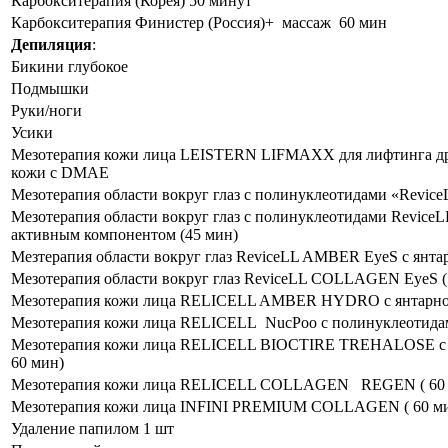
Карбокситерапия (Корея) 50 минут
Карбокситерапия Финистер (Россия)+ массаж 60 мин
Депиляция
:
Бикини глубокое
Подмышки
Руки/ноги
Усики
Мезотерапия кожи лица LEISTERN LIFMAXX для лифтинга д
кожи с DMAE
Мезотерапия области вокруг глаз с полинуклеотидами «Revi
Мезотерапия области вокруг глаз с полинуклеотидами Revic
активным компонентом (45 мин)
Мезтерапия области вокруг глаз ReviceLL AMBER EyeS с янтар
Мезотерапия области вокруг глаз ReviceLL COLLAGEN EyeS (
Мезотерапия кожи лица RELICELL AMBER HYDRO с янтарной 
Мезотерапия кожи лица RELICELL NucPoo с полинуклеотидам
Мезотерапия кожи лица RELICELL BIOCTIRE TREHALOSE с 
60 мин)
Мезотерапия кожи лица RELICELL COLLAGEN REGEN ( 60 
Мезотерапия кожи лица INFINI PREMIUM COLLAGEN ( 60 м
Удаление папилом 1 шт