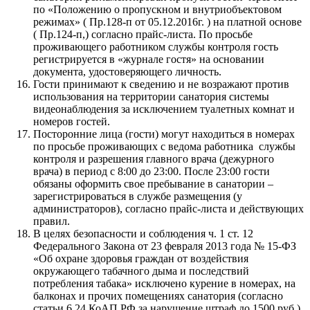
по «Положению о пропускном и внутриобъектовом
режимах» ( Пр.128-п от 05.12.2016г. ) на платной основе
( Пр.124-п,) согласно прайс-листа. По просьбе
проживающего работником службы контроля гость
регистрируется в «журнале гостя» на основании
документа, удостоверяющего личность.
Гости принимают к сведению и не возражают против
использования на территории санатория системы
видеонаблюдения за исключением туалетных комнат и
номеров гостей.
Посторонние лица (гости) могут находиться в номерах
по просьбе проживающих с ведома работника службы
контроля и разрешения главного врача (дежурного
врача) в период с 8:00 до 23:00. После 23:00 гости
обязаны оформить свое пребывание в санатории –
зарегистрироваться в службе размещения (у
администраторов), согласно прайс-листа и действующих
правил.
В целях безопасности и соблюдения ч. 1 ст. 12
Федерального Закона от 23 февраля 2013 года № 15-ФЗ
«Об охране здоровья граждан от воздействия
окружающего табачного дыма и последствий
потребления табака» исключено курение в номерах, на
балконах и прочих помещениях санатория (согласно
статьи 6.24 КоАП РФ за нарушение штраф до 1500 руб.)