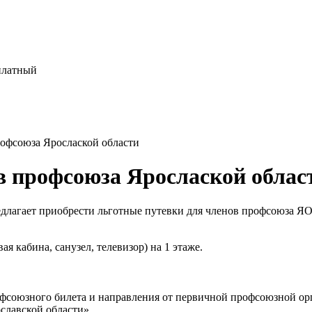
платный
офсоюза Ярослаской области
в профсоюза Ярослаской облас
лагает приобрести льготные путевки для членов профсоюза ЯО п
 кабина, санузел, телевизор) на 1 этаже.
офсоюзного билета и направления от первичной профсоюзной ор
лавской области».