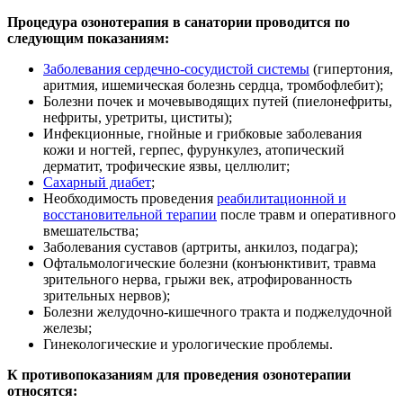
Процедура озонотерапия в санатории проводится по
следующим показаниям:
Заболевания сердечно-сосудистой системы
(гипертония,
аритмия, ишемическая болезнь сердца, тромбофлебит);
Болезни почек и мочевыводящих путей (пиелонефриты,
нефриты, уретриты, циститы);
Инфекционные, гнойные и грибковые заболевания
кожи и ногтей, герпес, фурункулез, атопический
дерматит, трофические язвы, целлюлит;
Сахарный диабет
;
Необходимость проведения
реабилитационной и
восстановительной терапии
после травм и оперативного
вмешательства;
Заболевания суставов (артриты, анкилоз, подагра);
Офтальмологические болезни (конъюнктивит, травма
зрительного нерва, грыжи век, атрофированность
зрительных нервов);
Болезни желудочно-кишечного тракта и поджелудочной
железы;
Гинекологические и урологические проблемы.
К противопоказаниям для проведения озонотерапии
относятся: