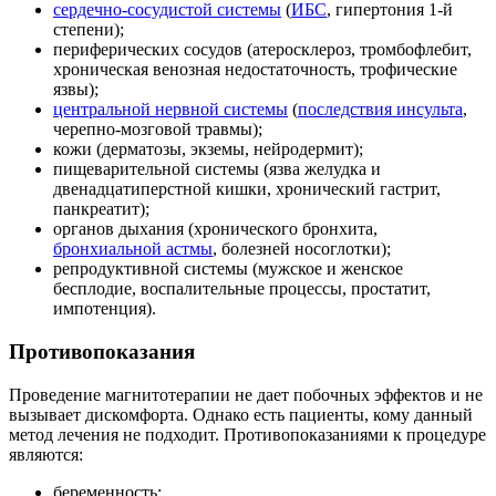
сердечно-сосудистой системы
(
ИБС
, гипертония 1-й
степени);
периферических сосудов (атеросклероз, тромбофлебит,
хроническая венозная недостаточность, трофические
язвы);
центральной нервной системы
(
последствия инсульта
,
черепно-мозговой травмы);
кожи (дерматозы, экземы, нейродермит);
пищеварительной системы (язва желудка и
двенадцатиперстной кишки, хронический гастрит,
панкреатит);
органов дыхания (хронического бронхита,
бронхиальной астмы
, болезней носоглотки);
репродуктивной системы (мужское и женское
бесплодие, воспалительные процессы, простатит,
импотенция).
Противопоказания
Проведение магнитотерапии не дает побочных эффектов и не
вызывает дискомфорта. Однако есть пациенты, кому данный
метод лечения не подходит. Противопоказаниями к процедуре
являются:
беременность;